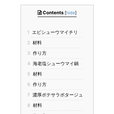
Contents
[
hide
]
1
エビシューウマイチリ
2
材料
3
作り方
4
海老塩シューウマイ鍋
5
材料
6
作り方
7
濃厚ポテサラポタージュ
8
材料