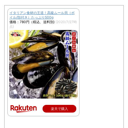
イタリアン食材の王道！高級ムール貝（ボ
イル/殻付き）たっぷり500g
価格：780円（税込、送料別)
(2020/7/27時
点)
楽天で購入