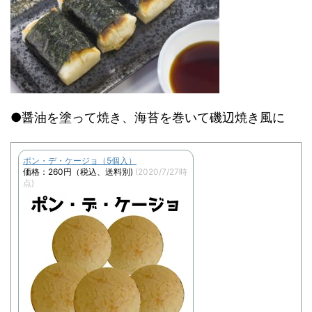
●醤油を塗って焼き、海苔を巻いて磯辺焼き風に
ポン・デ・ケージョ（5個入）
価格：260円（税込、送料別)
(2020/7/27時
点)