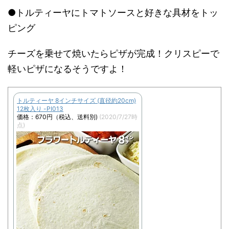
●トルティーヤにトマトソースと好きな具材をトッ
ピング
チーズを乗せて焼いたらピザが完成！クリスピーで
軽いピザになるそうですよ！
トルティーヤ 8インチサイズ (直径約20cm)
12枚入り -PI013
価格：670円（税込、送料別)
(2020/7/27時
点)