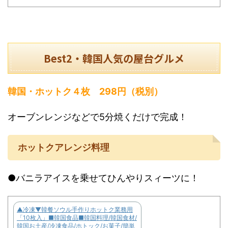
Best2・韓国人気の屋台グルメ
韓国・ホットク４枚 298円（税別）
オーブンレンジなどで5分焼くだけで完成！
ホットクアレンジ料理
●バニラアイスを乗せてひんやりスィーツに！
▲冷凍▼韓餐ソウル手作りホットク業務用
「10枚入」■韓国食品■韓国料理/韓国食材/
韓国お土産/冷凍食品/ホトック/お菓子/簡単