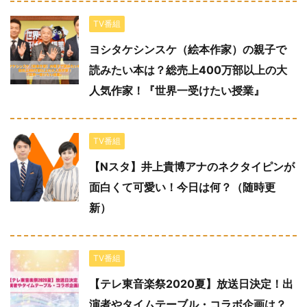
TV番組
ヨシタケシンスケ（絵本作家）の親子で
読みたい本は？総売上400万部以上の大
人気作家！『世界一受けたい授業』
TV番組
【Nスタ】井上貴博アナのネクタイピンが
面白くて可愛い！今日は何？（随時更
新）
TV番組
【テレ東音楽祭2020夏】放送日決定！出
演者やタイムテーブル・コラボ企画は？