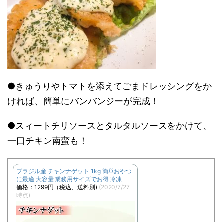
●きゅうりやトマトを添えてごまドレッシングをか
ければ、簡単にバンバンジーが完成！
●スィートチリソースとタルタルソースをかけて、
一口チキン南蛮も！
ブラジル産 チキンナゲット 1kg 簡単おやつ
に最適 大容量 業務用サイズでお得 冷凍
価格：1299円（税込、送料別)
(2020/7/27
時点)