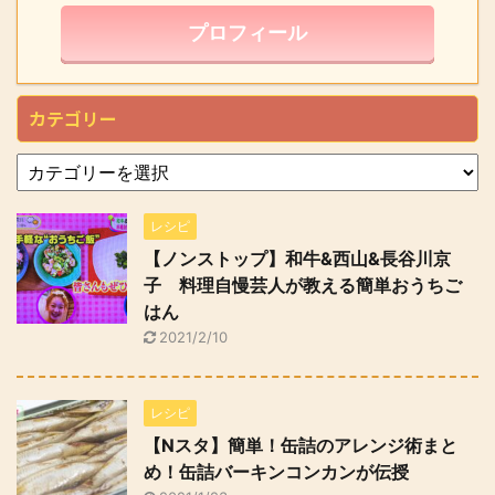
プロフィール
カテゴリー
レシピ
【ノンストップ】和牛&西山&長谷川京
子 料理自慢芸人が教える簡単おうちご
はん
2021/2/10
レシピ
【Nスタ】簡単！缶詰のアレンジ術まと
め！缶詰バーキンコンカンが伝授