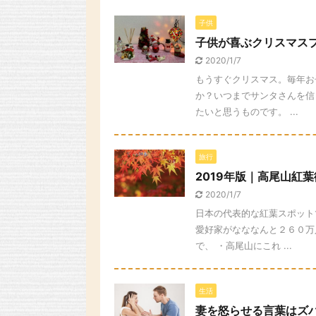
子供
子供が喜ぶクリスマス
2020/1/7
もうすぐクリスマス。毎年お
か？いつまでサンタさんを信
たいと思うものです。 ...
旅行
2019年版｜高尾山紅
2020/1/7
日本の代表的な紅葉スポット
愛好家がなななんと２６０万
で、 ・高尾山にこれ ...
生活
妻を怒らせる言葉はズ