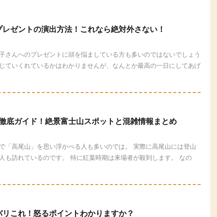
プレゼントの演出方法！これなら絶対外さない！
子さんへのプレゼントに頭を悩ましている方も多いのではないでしょう
じていくれているかはわかりませんが、なんとか最高の一日にしてあげ
葉徹底ガイド！絶景富士山スポットと混雑情報まとめ
で「高尾山」を思い浮かべる人も多いのでは。 実際に高尾山には登山
人も訪れているのです。 特に紅葉時期は来場者が殺到します。 なの
バリこれ！怒るポイントわかりますか？