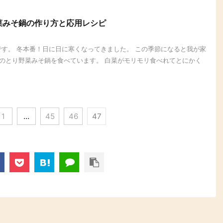
菜みそ鍋の作り方と応用レシピ
です。 冬本番！日に日に寒くなってきました。 この季節になると我が家
のとり野菜みそ鍋を食べています。 白菜がモリモリ食べれてとにかく
1
…
45
46
47