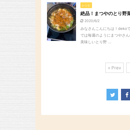
レシピ
絶品！まつやのとり野
2020/6/2
みなさんこんにちは！deko
では毎週のようにまつやさん
美味しいとり野 ...
« Prev