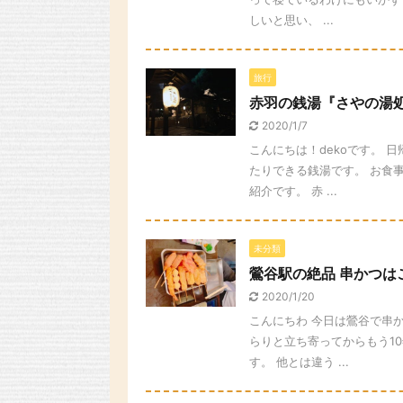
しいと思い、 ...
旅行
赤羽の銭湯『さやの湯
2020/1/7
こんにちは！dekoです。 
たりできる銭湯です。 お食
紹介です。 赤 ...
未分類
鶯谷駅の絶品 串かつは
2020/1/20
こんにちわ 今日は鶯谷で串
らりと立ち寄ってからもう1
す。 他とは違う ...