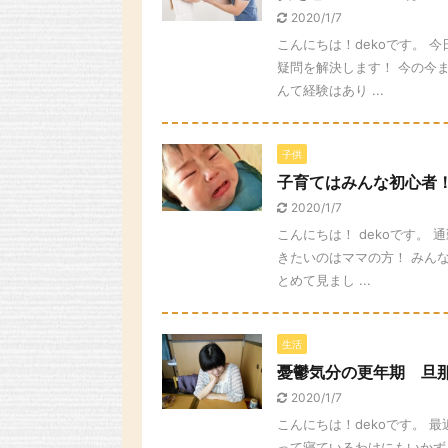
2020/1/7
こんにちは！dekoです。
疑問を解決します！ 今の今
んて経験はあり ...
子供
子育てはみんな初心者
2020/1/7
こんにちは！ dekoです。
きたいのはママの方！ みん
とめて見まし ...
生活
憂鬱気分の更年期 旦那
2020/1/7
こんにちは！dekoです。 
って寝ているわけにもいかず