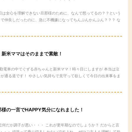
 今日は女心を理解できない旦那様のために、なんで怒ってるの？？という
まで仲良しだったのに、急に不機嫌になってちんぷんかんぷん？？？ な
！新米ママはそのままで素敵！
 通勤電車の中でぐずる赤ちゃんと新米ママ！時々目にしますが 本当は泣
なが通る道です！ やさしい気持ちで見守って欲しくて今日の出来事をま
様の一言でHAPPY気分になれました！
最近何だか調子が悪い・・・ これが更年期なのでしょうか？ だからと言
・・・ 頑張って乗り切るしかないですよね。 ぜひご主人も理解して欲