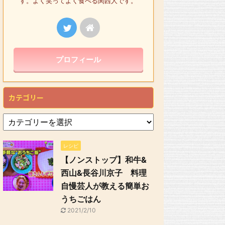
す。よく笑ってよく食べる関西人です。
プロフィール
カテゴリー
レシピ
【ノンストップ】和牛&
西山&長谷川京子 料理
自慢芸人が教える簡単お
うちごはん
2021/2/10