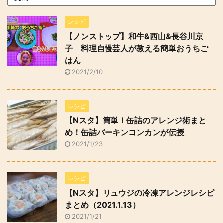
レシピ
【ノンストップ】和牛&西山&長谷川京
子 料理自慢芸人が教える簡単おうちご
はん
2021/2/10
レシピ
【Nスタ】簡単！缶詰のアレンジ術まと
め！缶詰バーキンコンカンが伝授
2021/1/23
レシピ
【Nスタ】リュウジの冷凍アレンジレシピ
まとめ（2021.1.13）
2021/1/21