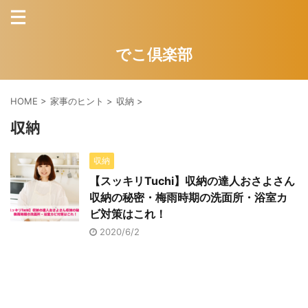
でこ倶楽部
HOME
>
家事のヒント
>
収納
>
収納
収納
【スッキリTuchi】収納の達人おさよさん
収納の秘密・梅雨時期の洗面所・浴室カ
ビ対策はこれ！
2020/6/2